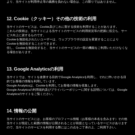
より、当サイトが利用停止等の義務を負わない場合は、この限りではありません。
12. Cookie（クッキー）その他の技術の利用
当サイトのサービスは、Cookie及びこれに類する技術を利用することがあります。
これらの技術は、当サイトによる当サイトのサービスの利用状況等の把握に役立ち、サー
ビス向上に資するものです。
Cookieを無効化されたいユーザーは、ウェブブラウザの設定を変更することにより
Cookieを無効化することができます。
但し、Cookieを無効化すると、当サイトのサービスの一部の機能をご利用いただけなくな
る場合があります。
13. Google Analyticsの利用
当サイトでは、サイトを改善する目的でGoogle Analyticsを利用し、それに伴いかかる目
的でお客様の情報を利用しています。
Google Analyticsは、Cookieを利用してお客様の情報を収集します。
Google Analyticsの利用規約及びプライバシーポリシーに関する説明については、Google
Analyticsのサイトをご覧ください。
14. 情報の公開
当サイトのサービスには、お客様のプロフィール情報（お客様の本名を含みます）その他
当サイトが指定した範囲の情報が公開されることが前提となっているサービスがあります
ので、当サイトのサービスを利用する際にはこの点をご了承の上、ご利用下さい。