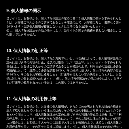
9. 個人情報の開示
当サイトは、お客様から、個人情報保護法の定めに基づき個人情報の開示を求められたと
きは、お客様ご本人からのご請求であることを確認の上で、お客様に対し、遅滞なく開示
を行います（当該個人情報が存在しないときにはその旨を通知いたします）。
但し、個人情報保護法その他の法令により、当サイトが開示の義務を負わない場合は、こ
の限りではありません。
10. 個人情報の訂正等
当サイトは、お客様から、個人情報が真実でないという理由によって、個人情報保護法の
定めに基づきその内容の訂正、追加又は削除（以下「訂正等」といいます）を求められた
場合には、お客様ご本人からのご請求であることを確認の上で、利用目的の達成に必要な
範囲内において、遅滞なく必要な調査を行い、その結果に基づき、個人情報の内容の訂正
等を行い、その旨をお客様に通知します（訂正等を行わない旨の決定をしたときは、お客
様に対しその旨を通知いたします）。 但し、個人情報保護法その他の法令により、当サイ
トが訂正等の義務を負わない場合は、この限りではありません。
11. 個人情報の利用停止等
当サイトは、お客様から、お客様の個人情報が、あらかじめ公表された利用目的の範囲を
超えて取り扱われているという理由又は偽りその他不正の手段により取得されたものであ
るという理由により、個人情報保護法の定めに基づきその利用の停止又は消去（以下「利
用停止等」といいます）を求められた場合において、そのご請求に理由があることが判明
した場合には、お客様ご本人からのご請求であることを確認の上で、遅滞なく個人情報の
利用停止等を行い、その旨をお客様に通知します。 但し、個人情報保護法その他の法令に