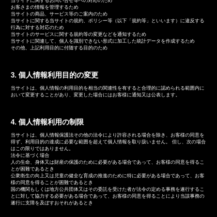
当サイトに関するお問い合せ等への対応のため
お客さまの情報を管理するため
当サイトの商品、サービス等のご案内のため
当サイトに関する当サイトの規約、ポリシー等（以下「規約等」といいます）に違反する
行為に対する対応のため
当サイトのサービスに関する規約等の変更などを通知するため
当サイトに関連して、個人を識別できない形式に加工した統計データを作成するため
その他、上記利用目的に付随する目的のため
3. 個人情報利用目的の変更
当サイトは、個人情報の利用目的を相当の関連性を有すると合理的に認められる範囲内に
おいて変更することがあり、変更した場合にはお客様に通知又は公表します。
4. 個人情報利用の制限
当サイトは、個人情報保護法その他の法令により許容される場合を除き、お客様の同意を
得ず、利用目的の達成に必要な範囲を超えて個人情報を取り扱いません。 但し、次の場合
はこの限りではありません。
法令に基づく場合
人の生命、身体又は財産の保護のために必要がある場合であって、お客様の同意を得るこ
とが困難であるとき
公衆衛生の向上又は児童の健全な育成の推進のために特に必要がある場合であって、お客
様の同意を得ることが困難であるとき
国の機関もしくは地方公共団体又はその委託を受けた者が法令の定める事務を遂行するこ
とに対して協力する必要がある場合であって、お客様の同意を得ることにより当該事務の
遂行に支障を及ぼすおそれがあるとき